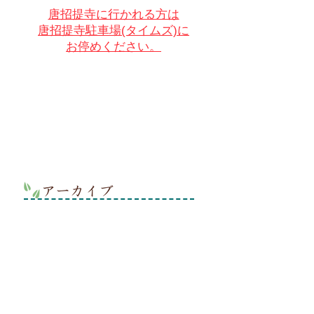
唐招提寺に行かれる方は
唐招提寺駐車場(タイムズ)に
お停めください。