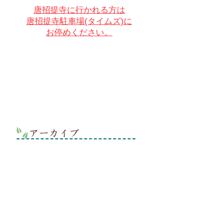
唐招提寺に行かれる方は
唐招提寺駐車場(タイムズ)に
お停めください。