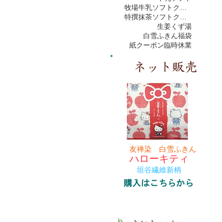
牧場牛乳ソフトクリーム
特撰抹茶ソフトクリーム
生姜くず湯
白雪ふきん
福袋
紙クーポン
臨時休業
友禅染 白雪ふきん
ハローキティ
垣谷繊維新柄