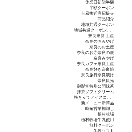
休業日
初詣
半額
半額クーポン
台風接近
唐招提寺
商品紹介
地域共通クーポン
地域共通クーポン取扱い店舗
奈良
奈良 土産
奈良のおみやげ
奈良のお土産
奈良のお寺
奈良の鹿
奈良みやげ
奈良カフェ
奈良土産
奈良好き
奈良旅
奈良旅行
奈良漬け
奈良観光
御影堂特別公開
抹茶
抹茶ソフトクリーム
挽き立てアイスコーヒー
新メニュー
新商品
時短営業
棚卸し
植村牧場
植村牧場牛乳使用
無料クーポン
牛乳ソフト