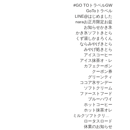
#
GO TOトラベル
GW
GoToトラベル
LINE@はじめました
nara
お正月限定
お盆
お知らせ
かき氷
かき氷ソフト
きとら
くず湯
しかまろくん
なら
みやげきとら
みやげ処きとら
アイスコーヒー
アイス抹茶オ・レ
カフェ
クーポン
クーポン券
グリーンティ
ココア氷
サンデー
ソフトクリーム
ファーストフード
ブルーハワイ
ホットコーヒー
ホット抹茶オレ
ミルクソフトクリーム
ロータスロード
休業のお知らせ