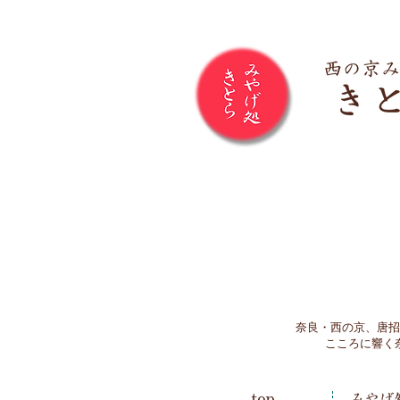
奈良・西の京、唐招
こころに響く