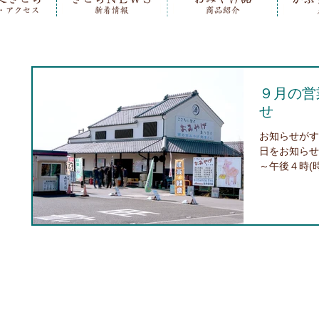
９月の営
せ
お知らせがす
日をお知らせ
～午後４時(
(火)・１５日
業致します。