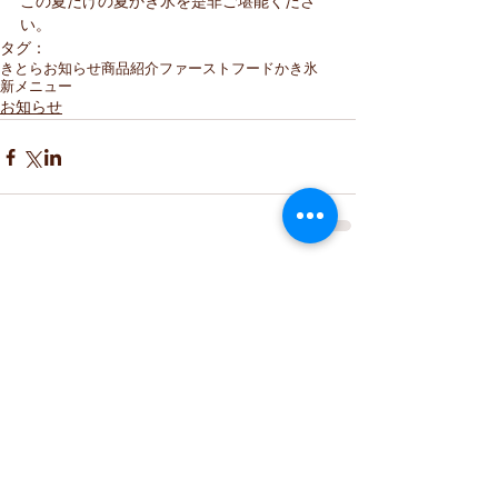
この夏だけの夏かき氷を是非ご堪能くださ
い。
タグ：
きとら
お知らせ
商品紹介
ファーストフード
かき氷
新メニュー
お知らせ
コメント
コメントを追加…
≫みやげ処きとら｜TOPページ