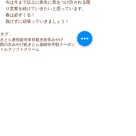
今は今まで以上に衛生に気をつけ許される限
り営業を続けていきたいと思っています。
春は必ずくる！
負けずに頑張っていきましょう！
タグ：
きとら
唐招提寺
奈良観光
奈良みやげ
西の京みやげ処きとら
薬師寺
半額クーポン
ミルクソフトクリーム
クーポン
コメント
コメントを追加…