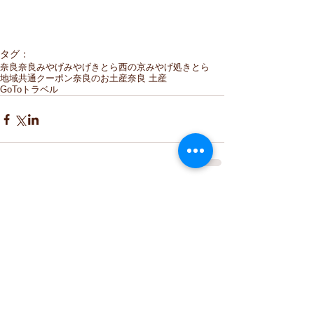
タグ：
奈良
奈良みやげ
みやげきとら
西の京みやげ処きとら
地域共通クーポン
奈良のお土産
奈良 土産
GoToトラベル
コメント
コメントを追加…