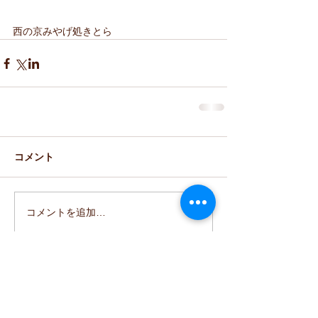
西の京みやげ処きとら
コメント
コメントを追加…
≫みやげ処きとら｜TOPページ
≫お問い合わせの方はこちら(TEL)
≫きとら本店HP｜西の京地酒処きとら