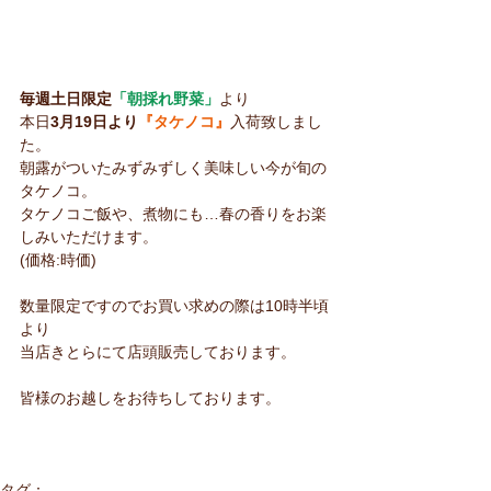
毎週土日限定
「朝採れ野菜」
より
本日
3月19日より
『タケノコ』
入荷致しまし
た。
朝露がついたみずみずしく美味しい今が旬の
タケノコ。
タケノコご飯や、煮物にも…春の香りをお楽
しみいただけます。
(価格:時価)
数量限定ですのでお買い求めの際は10時半頃
より
当店きとらにて店頭販売しております。
皆様のお越しをお待ちしております。
タグ：