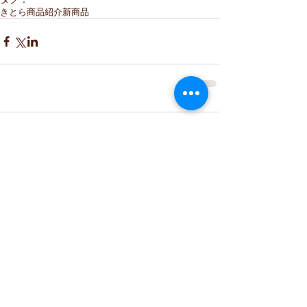
きとら
商品紹介
新商品
コメント
コメントを追加…
≫みやげ処きとら｜TOPページ
≫お問い合わせの方はこちら(TEL)
≫きとら本店HP｜西の京地酒処きとら
≫しかまろくんグッズ｜紹介ページ