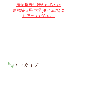
唐招提寺に行かれる方は
唐招提寺駐車場(タイムズ)に
お停めください。