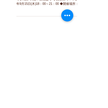
【唐招提寺】中秋の名月：観月讃仏会
《唐招提寺イベント》 【観月讃仏会】(かんげ
つさんぶつえ)：唐招提寺 ◆開催日時：平成28
年9月15日(木)18：00～21：00 ◆開催場所：唐
招提寺 金堂にて法要がございます。 (奈良市
五条町13‐46) ◆料金：観月会開催時間中は駐車
料金・拝観料は無料です。...