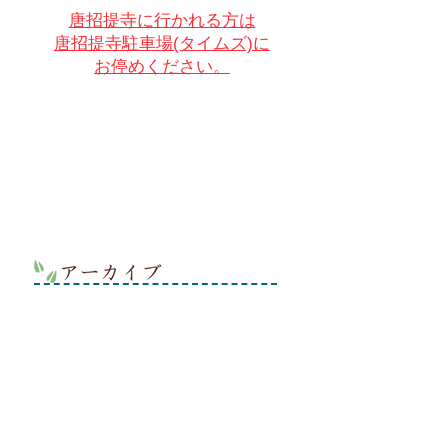
唐招提寺に行かれる方は
唐招提寺駐車場(タイムズ)に
お停めください。