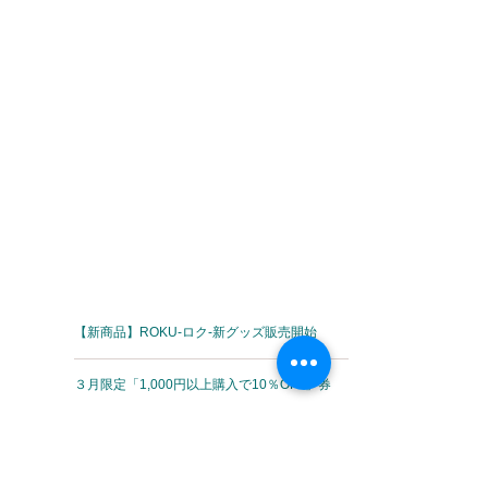
【新商品】ROKU‐ロク‐新グッズ販売開始
３月限定「1,000円以上購入で10％OFF」券
【新着情報】お土産ランキング発表