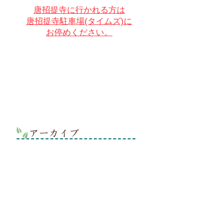
唐招提寺に行かれる方は
唐招提寺駐車場(タイムズ)に
お停めください。