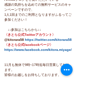
感謝の気持ちを込めての無料サービスのキャ
ンペーンですので、
1人1回までのご利用となりますがふるってご
参加ください！
　↓↓参加はこちらから↓↓
〈きとら公式Twitterアカウント〉
@kitorara58 
https://twitter.com/kitorara58
〈きとら公式facebookページ〉
https://www.facebook.com/kitora.miyage/
11月も無休で9時~17時迄毎日営業しており
ます。
皆様のお越しをお待ちしております。
タグ：
きとら
お知らせ
ファーストフード
新メニュー
イベント
お知らせ